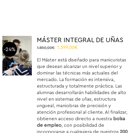
MÁSTER INTEGRAL DE UÑAS
Original
Current
1.399,00
€
1.850,00
€
-24%
price
price
El Máster está diseñado para manicuristas
was:
is:
que desean alcanzar un nivel superior y
1.850,00€.
1.399,00€.
dominar las técnicas más actuales del
mercado. La formación es intensiva,
estructurada y totalmente práctica. Las
alumnas desarrollarán habilidades de alto
nivel en sistemas de uñas, estructura
ungueal, maniobras de precisión y
atención profesional al cliente. Al finalizar,
obtienen acceso directo a nuestra
bolsa
de empleo
, con posibilidad de
incorporarse a cualquiera de nuestros
200