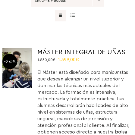
Show
48 Products
MÁSTER INTEGRAL DE UÑAS
Original
Current
1.399,00
€
1.850,00
€
-24%
price
price
El Máster está diseñado para manicuristas
was:
is:
que desean alcanzar un nivel superior y
1.850,00€.
1.399,00€.
dominar las técnicas más actuales del
mercado. La formación es intensiva,
estructurada y totalmente práctica. Las
alumnas desarrollarán habilidades de alto
nivel en sistemas de uñas, estructura
ungueal, maniobras de precisión y
atención profesional al cliente. Al finalizar,
obtienen acceso directo a nuestra
bolsa