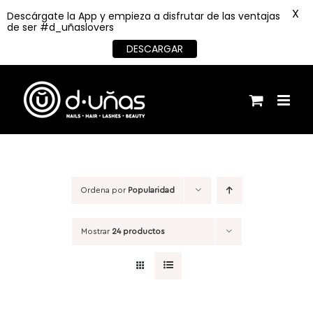
X
Descárgate la App y empieza a disfrutar de las ventajas
de ser #d_uñaslovers
DESCARGAR
Saltar
al
contenido
Ordena por
Popularidad
Mostrar
24 productos