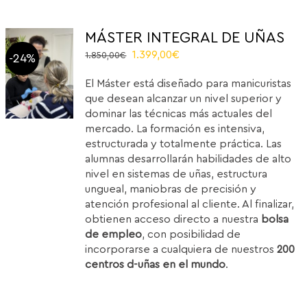
MÁSTER INTEGRAL DE UÑAS
El
El
1.399,00
€
1.850,00
€
-24%
precio
precio
El Máster está diseñado para manicuristas
original
actual
que desean alcanzar un nivel superior y
era:
es:
dominar las técnicas más actuales del
1.850,00€.
1.399,00€.
mercado. La formación es intensiva,
estructurada y totalmente práctica. Las
alumnas desarrollarán habilidades de alto
nivel en sistemas de uñas, estructura
ungueal, maniobras de precisión y
atención profesional al cliente. Al finalizar,
obtienen acceso directo a nuestra
bolsa
de empleo
, con posibilidad de
incorporarse a cualquiera de nuestros
200
centros d-uñas en el mundo
.