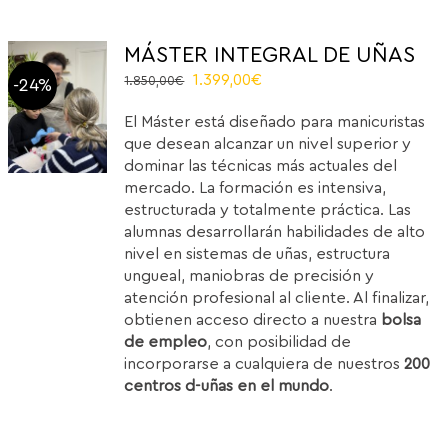
MÁSTER INTEGRAL DE UÑAS
El
El
1.399,00
€
1.850,00
€
-24%
precio
precio
El Máster está diseñado para manicuristas
original
actual
que desean alcanzar un nivel superior y
era:
es:
dominar las técnicas más actuales del
1.850,00€.
1.399,00€.
mercado. La formación es intensiva,
estructurada y totalmente práctica. Las
alumnas desarrollarán habilidades de alto
nivel en sistemas de uñas, estructura
ungueal, maniobras de precisión y
atención profesional al cliente. Al finalizar,
obtienen acceso directo a nuestra
bolsa
de empleo
, con posibilidad de
incorporarse a cualquiera de nuestros
200
centros d-uñas en el mundo
.