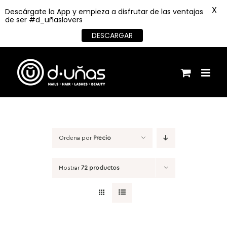
X
Descárgate la App y empieza a disfrutar de las ventajas
de ser #d_uñaslovers
DESCARGAR
Saltar
al
contenido
Ordena por
Precio
Mostrar
72 productos