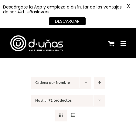
X
Descárgate la App y empieza a disfrutar de las ventajas
de ser #d_uñaslovers
DESCARGAR
Saltar
al
contenido
Ordena por
Nombre
Mostrar
72 productos