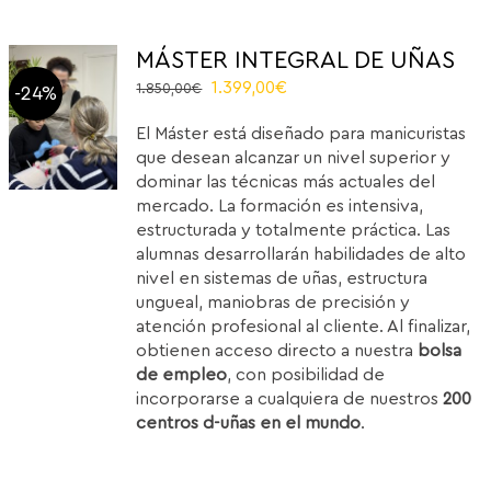
MÁSTER INTEGRAL DE UÑAS
El
El
1.399,00
€
1.850,00
€
-24%
precio
precio
El Máster está diseñado para manicuristas
original
actual
que desean alcanzar un nivel superior y
era:
es:
dominar las técnicas más actuales del
1.850,00€.
1.399,00€.
mercado. La formación es intensiva,
estructurada y totalmente práctica. Las
alumnas desarrollarán habilidades de alto
nivel en sistemas de uñas, estructura
ungueal, maniobras de precisión y
atención profesional al cliente. Al finalizar,
obtienen acceso directo a nuestra
bolsa
de empleo
, con posibilidad de
incorporarse a cualquiera de nuestros
200
centros d-uñas en el mundo
.