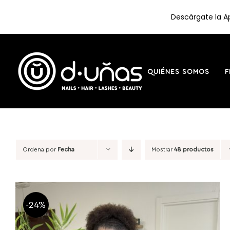
Descárgate la Ap
Saltar
al
contenido
QUIÉNES SOMOS
F
Ordena por
Fecha
Mostrar
48 productos
-24%