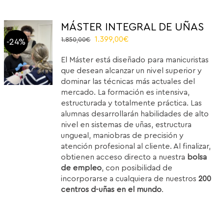
MÁSTER INTEGRAL DE UÑAS
El
El
1.399,00
€
1.850,00
€
-24%
precio
precio
El Máster está diseñado para manicuristas
original
actual
que desean alcanzar un nivel superior y
era:
es:
dominar las técnicas más actuales del
1.850,00€.
1.399,00€.
mercado. La formación es intensiva,
estructurada y totalmente práctica. Las
alumnas desarrollarán habilidades de alto
nivel en sistemas de uñas, estructura
ungueal, maniobras de precisión y
atención profesional al cliente. Al finalizar,
obtienen acceso directo a nuestra
bolsa
de empleo
, con posibilidad de
incorporarse a cualquiera de nuestros
200
centros d-uñas en el mundo
.