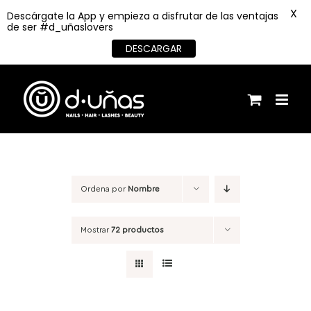
X
Descárgate la App y empieza a disfrutar de las ventajas
de ser #d_uñaslovers
DESCARGAR
Saltar
al
contenido
Ordena por
Nombre
Mostrar
72 productos