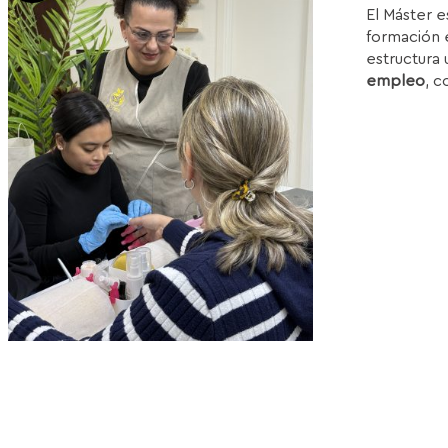
El Máster e
or
formación e
e
estructura 
1
empleo
, c