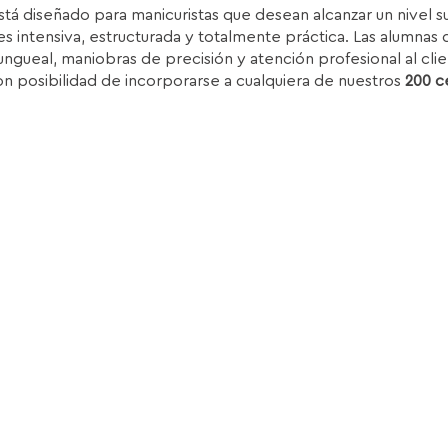
stá diseñado para manicuristas que desean alcanzar un nivel 
iginal
actual
s intensiva, estructurada y totalmente práctica. Las alumnas d
ra:
es:
ungueal, maniobras de precisión y atención profesional al clie
.850,00€.
1.399,00€.
on posibilidad de incorporarse a cualquiera de nuestros
200 c