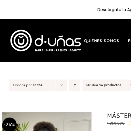
Descárgate la Ap
Saltar
al
contenido
QUIÉNES SOMOS
F
Ordena por
Fecha
Mostrar
24 productos
MÁSTER
El
1
1.850,00
€
-24%
p