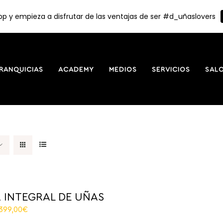
p y empieza a disfrutar de las ventajas de ser #d_uñaslovers
RANQUICIAS
ACADEMY
MEDIOS
SERVICIOS
SAL
 INTEGRAL DE UÑAS
El
.399,00
€
recio
precio