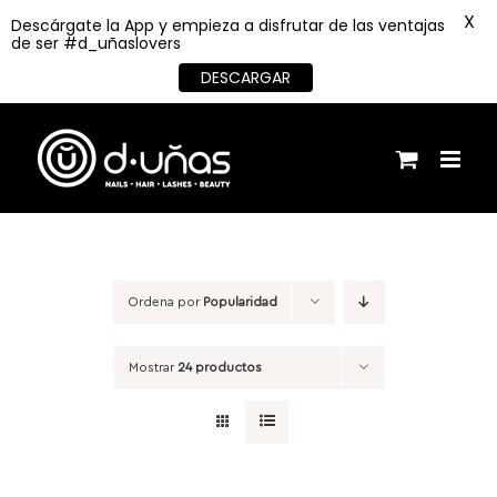
X
Descárgate la App y empieza a disfrutar de las ventajas
de ser #d_uñaslovers
DESCARGAR
Saltar
al
contenido
Ordena por
Popularidad
Mostrar
24 productos