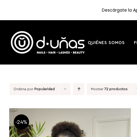
Descárgate la Ap
Saltar
al
contenido
QUIÉNES SOMOS
F
Ordena por
Popularidad
Mostrar
72 productos
-24%