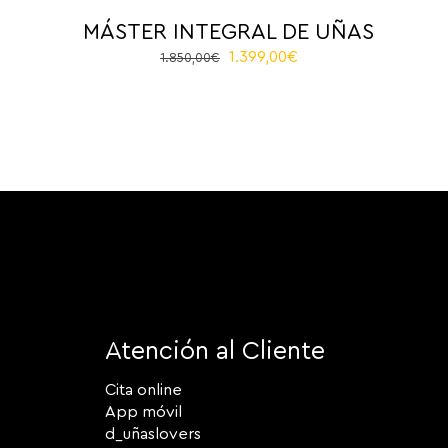
MÁSTER INTEGRAL DE UÑAS
El
El
1.399,00
€
1.850,00
€
precio
precio
original
actual
era:
es:
1.850,00€.
1.399,00€.
Atención al Cliente
Cita online
App móvil
d_uñaslovers