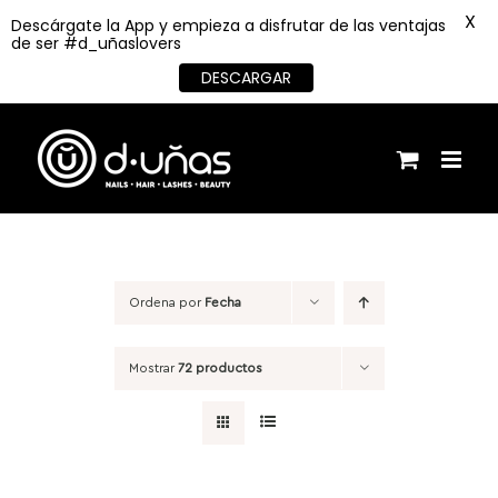
X
Descárgate la App y empieza a disfrutar de las ventajas
de ser #d_uñaslovers
DESCARGAR
Saltar
al
contenido
Ordena por
Fecha
Mostrar
72 productos