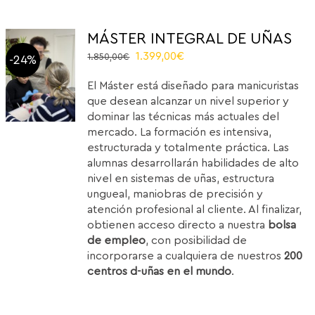
MÁSTER INTEGRAL DE UÑAS
El
El
1.399,00
€
1.850,00
€
-24%
precio
precio
El Máster está diseñado para manicuristas
original
actual
que desean alcanzar un nivel superior y
era:
es:
dominar las técnicas más actuales del
1.850,00€.
1.399,00€.
mercado. La formación es intensiva,
estructurada y totalmente práctica. Las
alumnas desarrollarán habilidades de alto
nivel en sistemas de uñas, estructura
ungueal, maniobras de precisión y
atención profesional al cliente. Al finalizar,
obtienen acceso directo a nuestra
bolsa
de empleo
, con posibilidad de
incorporarse a cualquiera de nuestros
200
centros d-uñas en el mundo
.