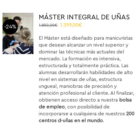
MÁSTER INTEGRAL DE UÑAS
El
El
1.399,00
€
1.850,00
€
-24%
precio
precio
El Máster está diseñado para manicuristas
original
actual
que desean alcanzar un nivel superior y
era:
es:
dominar las técnicas más actuales del
1.850,00€.
1.399,00€.
mercado. La formación es intensiva,
estructurada y totalmente práctica. Las
alumnas desarrollarán habilidades de alto
nivel en sistemas de uñas, estructura
ungueal, maniobras de precisión y
atención profesional al cliente. Al finalizar,
obtienen acceso directo a nuestra
bolsa
de empleo
, con posibilidad de
incorporarse a cualquiera de nuestros
200
centros d-uñas en el mundo
.