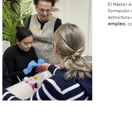
El Máster e
or
formación e
e
estructura 
1
empleo
, c