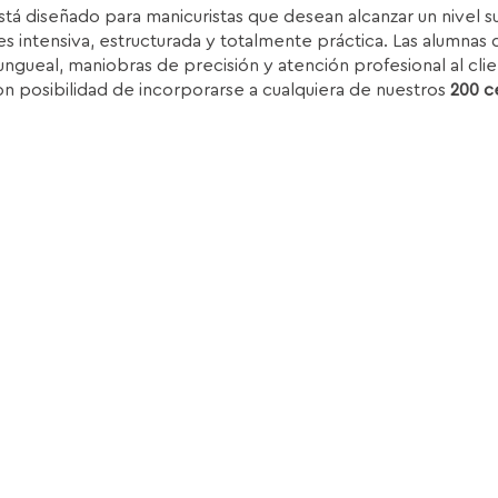
stá diseñado para manicuristas que desean alcanzar un nivel 
iginal
actual
s intensiva, estructurada y totalmente práctica. Las alumnas d
ra:
es:
ungueal, maniobras de precisión y atención profesional al clie
.850,00€.
1.399,00€.
on posibilidad de incorporarse a cualquiera de nuestros
200 c