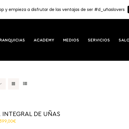
p y empieza a disfrutar de las ventajas de ser #d_uñaslovers
RANQUICIAS
ACADEMY
MEDIOS
SERVICIOS
SAL
 INTEGRAL DE UÑAS
El
.399,00
€
recio
precio