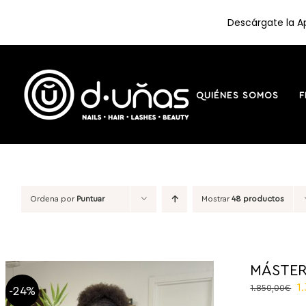
Descárgate la Ap
Saltar
al
contenido
QUIÉNES SOMOS
F
Ordena por
Puntuar
Mostrar
48 productos
MÁSTER
El
1
1.850,00
€
-24%
p