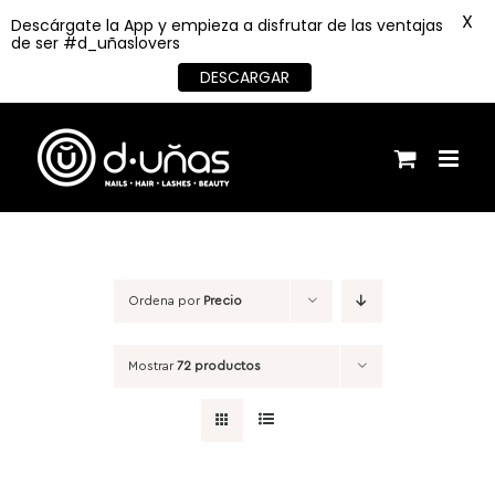
X
Descárgate la App y empieza a disfrutar de las ventajas
de ser #d_uñaslovers
DESCARGAR
Saltar
al
contenido
Ordena por
Precio
Mostrar
72 productos