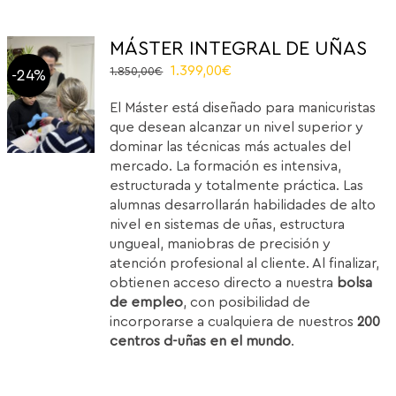
MÁSTER INTEGRAL DE UÑAS
El
El
1.399,00
€
1.850,00
€
-24%
precio
precio
El Máster está diseñado para manicuristas
original
actual
que desean alcanzar un nivel superior y
era:
es:
dominar las técnicas más actuales del
1.850,00€.
1.399,00€.
mercado. La formación es intensiva,
estructurada y totalmente práctica. Las
alumnas desarrollarán habilidades de alto
nivel en sistemas de uñas, estructura
ungueal, maniobras de precisión y
atención profesional al cliente. Al finalizar,
obtienen acceso directo a nuestra
bolsa
de empleo
, con posibilidad de
incorporarse a cualquiera de nuestros
200
centros d-uñas en el mundo
.