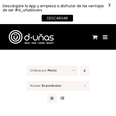
X
Descárgate la App y empieza a disfrutar de las ventajas
de ser #d_uñaslovers
DESCARGAR
Saltar
al
contenido
Ordena por
Precio
Mostrar
24 productos