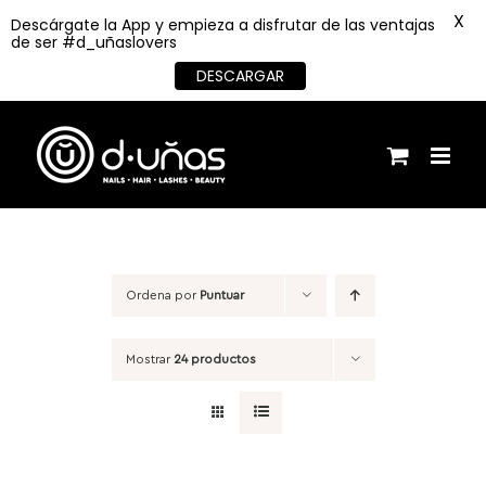
X
Descárgate la App y empieza a disfrutar de las ventajas
de ser #d_uñaslovers
DESCARGAR
Saltar
al
contenido
Ordena por
Puntuar
Mostrar
24 productos