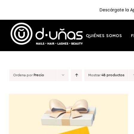
Descárgate la Ap
Saltar
al
contenido
QUIÉNES SOMOS
F
Ordena por
Precio
Mostrar
48 productos