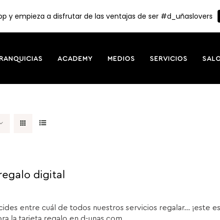
p y empieza a disfrutar de las ventajas de ser #d_uñaslovers
RANQUICIAS
ACADEMY
MEDIOS
SERVICIOS
SAL
regalo digital
cides entre cuál de todos nuestros servicios regalar... ¡este e
a la tarjeta regalo en d-unas.com