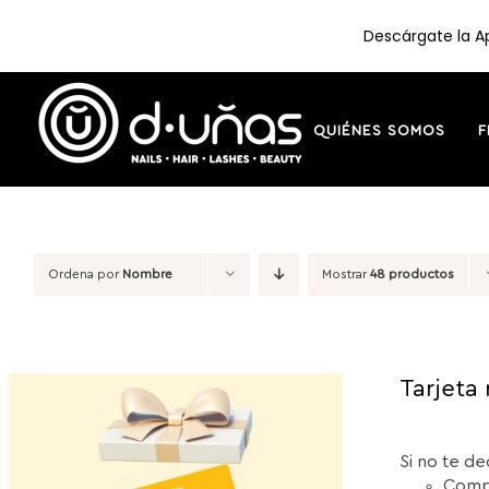
Descárgate la Ap
Saltar
al
contenido
QUIÉNES SOMOS
F
Ordena por
Nombre
Mostrar
48 productos
Tarjeta 
Si no te de
Compr