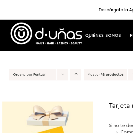
Descárgate la Ap
Saltar
al
contenido
QUIÉNES SOMOS
F
Ordena por
Puntuar
Mostrar
48 productos
Tarjeta 
Si no te de
Compr