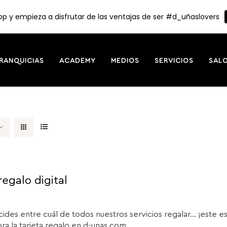
p y empieza a disfrutar de las ventajas de ser #d_uñaslovers
RANQUICIAS
ACADEMY
MEDIOS
SERVICIOS
SAL
regalo digital
cides entre cuál de todos nuestros servicios regalar... ¡este e
a la tarjeta regalo en d-unas.com