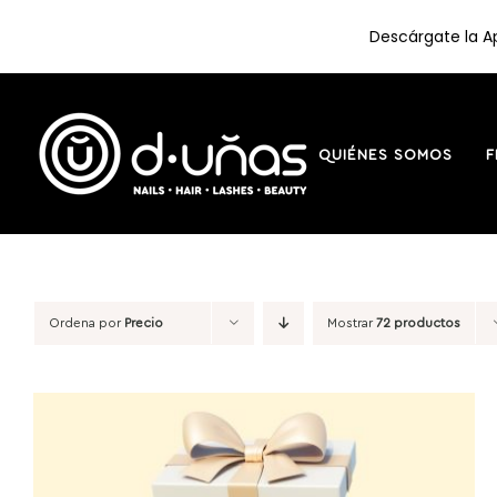
Descárgate la Ap
Saltar
al
contenido
QUIÉNES SOMOS
F
Ordena por
Precio
Mostrar
72 productos