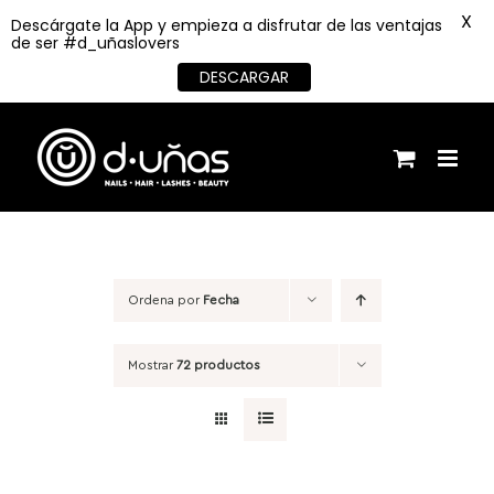
X
Descárgate la App y empieza a disfrutar de las ventajas
de ser #d_uñaslovers
DESCARGAR
Saltar
al
contenido
Ordena por
Fecha
Mostrar
72 productos