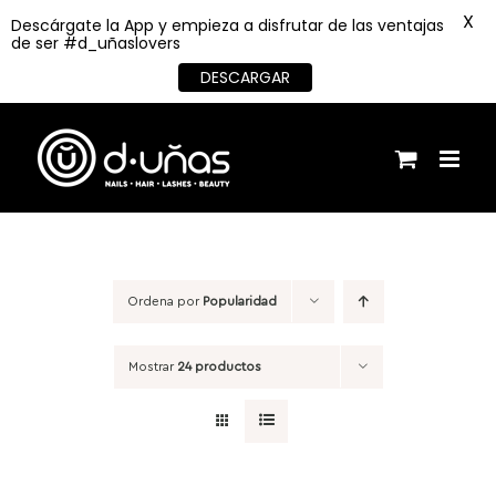
X
Descárgate la App y empieza a disfrutar de las ventajas
de ser #d_uñaslovers
DESCARGAR
Saltar
al
contenido
Ordena por
Popularidad
Mostrar
24 productos