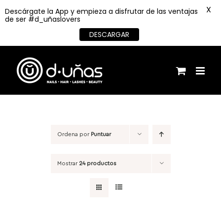
X
Descárgate la App y empieza a disfrutar de las ventajas
de ser #d_uñaslovers
DESCARGAR
Saltar
al
contenido
Ordena por
Puntuar
Mostrar
24 productos