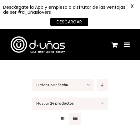
X
Descárgate la App y empieza a disfrutar de las ventajas
de ser #d_uñaslovers
DESCARGAR
Saltar
al
contenido
Ordena por
Fecha
Mostrar
24 productos