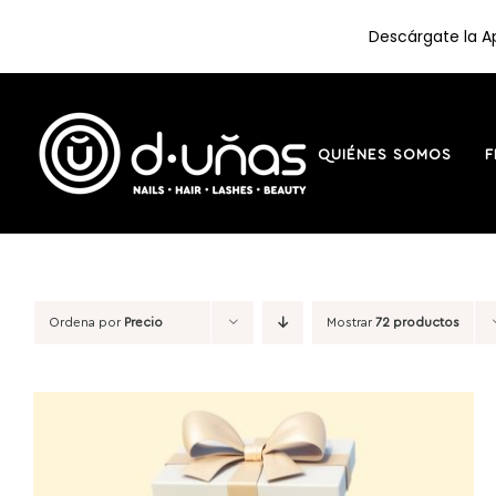
Descárgate la Ap
Saltar
al
contenido
QUIÉNES SOMOS
F
Ordena por
Precio
Mostrar
72 productos