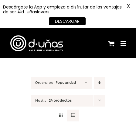
X
Descárgate la App y empieza a disfrutar de las ventajas
de ser #d_uñaslovers
DESCARGAR
Saltar
al
contenido
Ordena por
Popularidad
Mostrar
24 productos