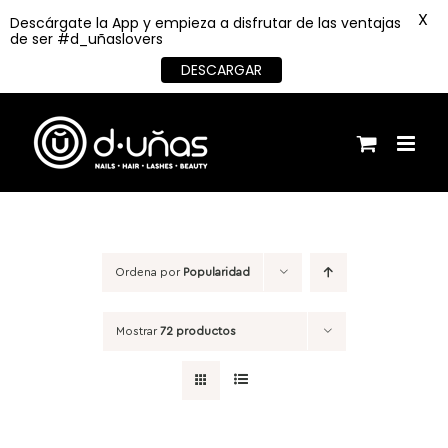
X
Descárgate la App y empieza a disfrutar de las ventajas
de ser #d_uñaslovers
DESCARGAR
Saltar
al
contenido
Ordena por
Popularidad
Mostrar
72 productos