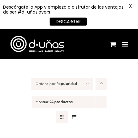
X
Descárgate la App y empieza a disfrutar de las ventajas
de ser #d_uñaslovers
DESCARGAR
Saltar
al
contenido
Ordena por
Popularidad
Mostrar
24 productos