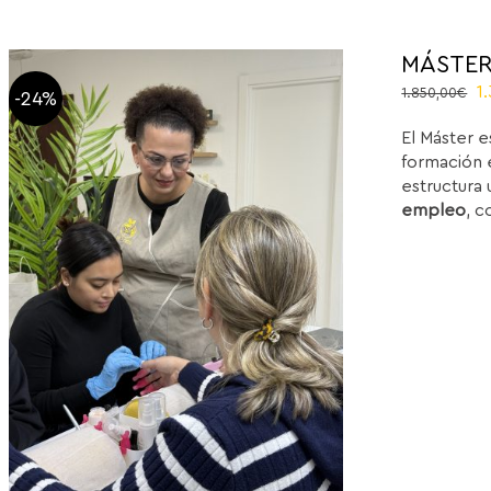
MÁSTER
El
1
1.850,00
€
-24%
p
El Máster e
or
formación e
e
estructura 
1
empleo
, c