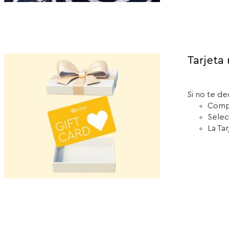
Tarjeta 
Si no te de
Compr
Selec
La Ta