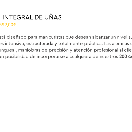
 INTEGRAL DE UÑAS
El
.399,00
€
recio
precio
stá diseñado para manicuristas que desean alcanzar un nivel 
iginal
actual
s intensiva, estructurada y totalmente práctica. Las alumnas d
ra:
es:
ungueal, maniobras de precisión y atención profesional al clie
.850,00€.
1.399,00€.
on posibilidad de incorporarse a cualquiera de nuestros
200 c