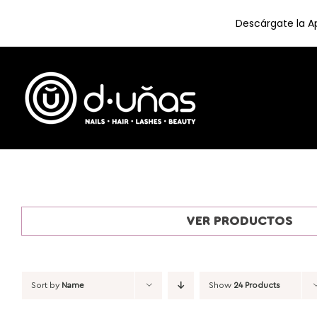
Descárgate la Ap
Skip
to
content
VER PRODUCTOS
Sort by
Name
Show
24 Products