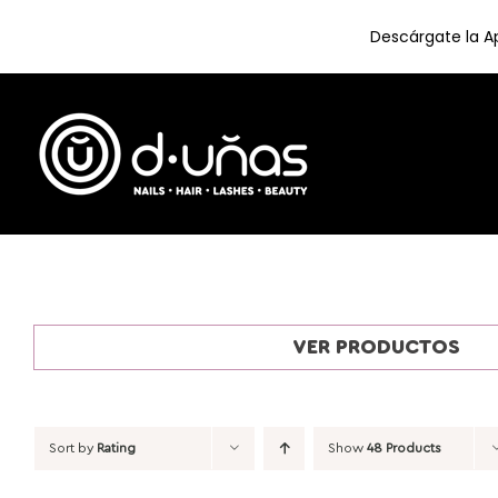
Descárgate la Ap
Skip
to
content
VER PRODUCTOS
Sort by
Rating
Show
48 Products