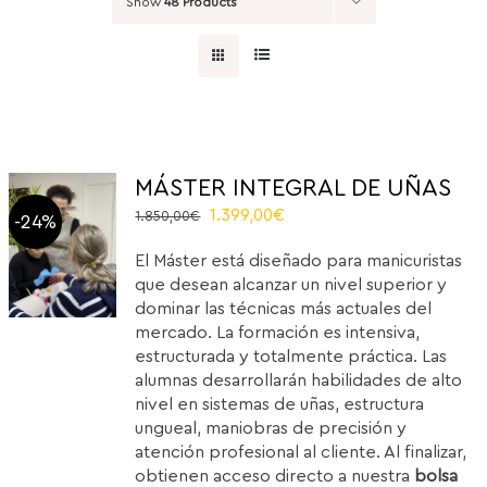
Show
48 Products
MÁSTER INTEGRAL DE UÑAS
El
El
1.399,00
€
1.850,00
€
-24%
precio
precio
El Máster está diseñado para manicuristas
original
actual
que desean alcanzar un nivel superior y
era:
es:
dominar las técnicas más actuales del
1.850,00€.
1.399,00€.
mercado. La formación es intensiva,
estructurada y totalmente práctica. Las
alumnas desarrollarán habilidades de alto
nivel en sistemas de uñas, estructura
ungueal, maniobras de precisión y
atención profesional al cliente. Al finalizar,
obtienen acceso directo a nuestra
bolsa