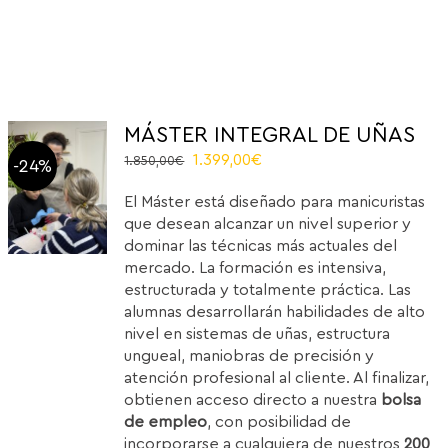
MÁSTER INTEGRAL DE UÑAS
El
El
1.399,00
€
1.850,00
€
-24%
precio
precio
El Máster está diseñado para manicuristas
original
actual
que desean alcanzar un nivel superior y
era:
es:
dominar las técnicas más actuales del
1.850,00€.
1.399,00€.
mercado. La formación es intensiva,
estructurada y totalmente práctica. Las
alumnas desarrollarán habilidades de alto
nivel en sistemas de uñas, estructura
ungueal, maniobras de precisión y
atención profesional al cliente. Al finalizar,
obtienen acceso directo a nuestra
bolsa
de empleo
, con posibilidad de
incorporarse a cualquiera de nuestros
200