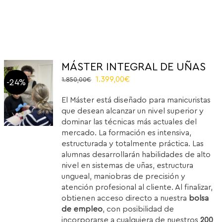
MÁSTER INTEGRAL DE UÑAS
El
El
1.399,00
€
1.850,00
€
-24%
precio
precio
El Máster está diseñado para manicuristas
original
actual
que desean alcanzar un nivel superior y
era:
es:
dominar las técnicas más actuales del
1.850,00€.
1.399,00€.
mercado. La formación es intensiva,
estructurada y totalmente práctica. Las
alumnas desarrollarán habilidades de alto
nivel en sistemas de uñas, estructura
ungueal, maniobras de precisión y
atención profesional al cliente. Al finalizar,
obtienen acceso directo a nuestra
bolsa
de empleo
, con posibilidad de
incorporarse a cualquiera de nuestros
200