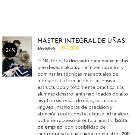
MÁSTER INTEGRAL DE UÑAS
El
El
1.399,00
€
1.850,00
€
-24%
precio
precio
El Máster está diseñado para manicuristas
original
actual
que desean alcanzar un nivel superior y
era:
es:
dominar las técnicas más actuales del
1.850,00€.
1.399,00€.
mercado. La formación es intensiva,
estructurada y totalmente práctica. Las
alumnas desarrollarán habilidades de alto
nivel en sistemas de uñas, estructura
ungueal, maniobras de precisión y
atención profesional al cliente. Al finalizar,
obtienen acceso directo a nuestra
bolsa
de empleo
, con posibilidad de
incorporarse a cualquiera de nuestros
200