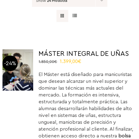
Show
24 Products
MÁSTER INTEGRAL DE UÑAS
El
El
1.399,00
€
1.850,00
€
-24%
precio
precio
El Máster está diseñado para manicuristas
original
actual
que desean alcanzar un nivel superior y
era:
es:
dominar las técnicas más actuales del
1.850,00€.
1.399,00€.
mercado. La formación es intensiva,
estructurada y totalmente práctica. Las
alumnas desarrollarán habilidades de alto
nivel en sistemas de uñas, estructura
ungueal, maniobras de precisión y
atención profesional al cliente. Al finalizar,
obtienen acceso directo a nuestra
bolsa