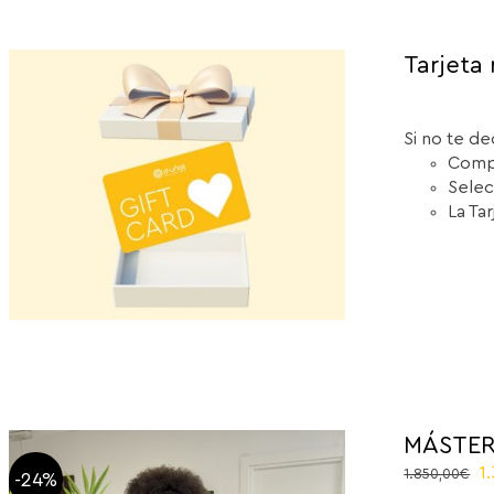
Tarjeta 
Si no te de
Compr
Selec
La Ta
MÁSTER
El
1
1.850,00
€
-24%