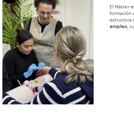
p
El Máster e
or
formación e
e
estructura 
1
empleo
, c