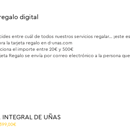
regalo digital
cides entre cuál de todos nuestros servicios regalar... ¡este e
a la tarjeta regalo en d-unas.com
ciona el importe entre 20€ y 500€
rjeta Regalo se envía por correo electrónico a la persona que
 INTEGRAL DE UÑAS
El
.399,00
€