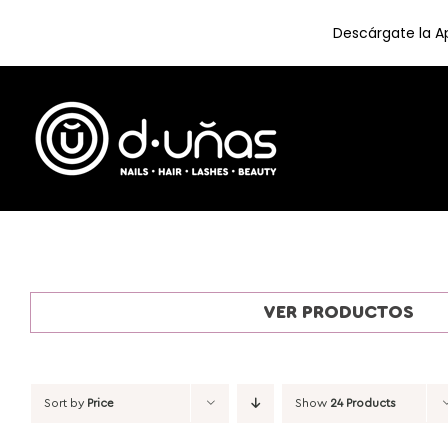
Descárgate la Ap
Skip
to
content
VER PRODUCTOS
Sort by
Price
Show
24 Products