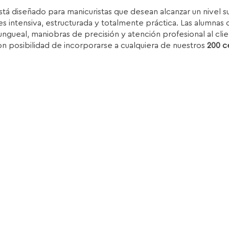
recio
precio
stá diseñado para manicuristas que desean alcanzar un nivel 
iginal
actual
s intensiva, estructurada y totalmente práctica. Las alumnas d
ra:
es:
ungueal, maniobras de precisión y atención profesional al clie
.850,00€.
1.399,00€.
on posibilidad de incorporarse a cualquiera de nuestros
200 c