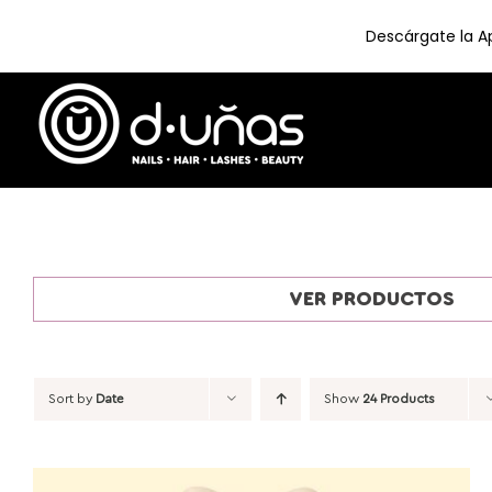
Descárgate la Ap
Skip
to
content
VER PRODUCTOS
Sort by
Date
Show
24 Products