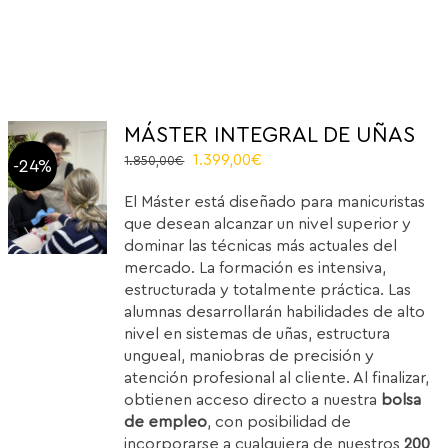
MÁSTER INTEGRAL DE UÑAS
El
El
1.399,00
€
1.850,00
€
-24%
precio
precio
El Máster está diseñado para manicuristas
original
actual
que desean alcanzar un nivel superior y
era:
es:
dominar las técnicas más actuales del
1.850,00€.
1.399,00€.
mercado. La formación es intensiva,
estructurada y totalmente práctica. Las
alumnas desarrollarán habilidades de alto
nivel en sistemas de uñas, estructura
ungueal, maniobras de precisión y
atención profesional al cliente. Al finalizar,
obtienen acceso directo a nuestra
bolsa
de empleo
, con posibilidad de
incorporarse a cualquiera de nuestros
200