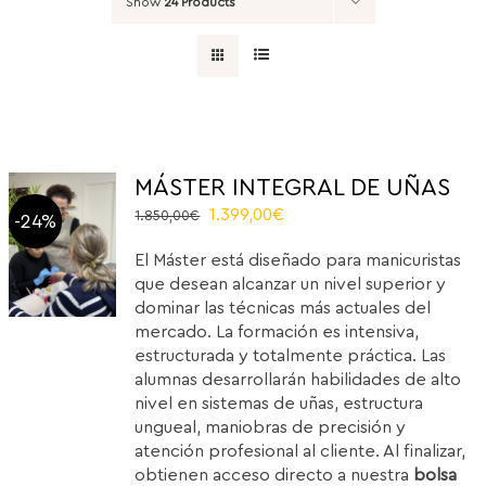
Show
24 Products
MÁSTER INTEGRAL DE UÑAS
El
El
1.399,00
€
1.850,00
€
-24%
precio
precio
El Máster está diseñado para manicuristas
original
actual
que desean alcanzar un nivel superior y
era:
es:
dominar las técnicas más actuales del
1.850,00€.
1.399,00€.
mercado. La formación es intensiva,
estructurada y totalmente práctica. Las
alumnas desarrollarán habilidades de alto
nivel en sistemas de uñas, estructura
ungueal, maniobras de precisión y
atención profesional al cliente. Al finalizar,
obtienen acceso directo a nuestra
bolsa