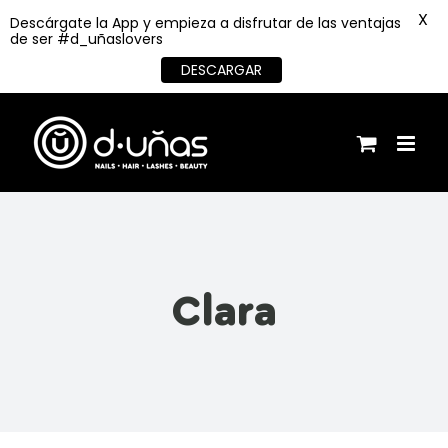
X
Descárgate la App y empieza a disfrutar de las ventajas
de ser #d_uñaslovers
DESCARGAR
Saltar
al
contenido
Clara