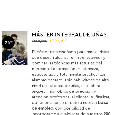
MÁSTER INTEGRAL DE UÑAS
Original
Current
1.399,00
€
1.850,00
€
-24%
price
price
El Máster está diseñado para manicuristas
was:
is:
que desean alcanzar un nivel superior y
1.850,00€.
1.399,00€.
dominar las técnicas más actuales del
mercado. La formación es intensiva,
estructurada y totalmente práctica. Las
alumnas desarrollarán habilidades de alto
nivel en sistemas de uñas, estructura
ungueal, maniobras de precisión y
atención profesional al cliente. Al finalizar,
obtienen acceso directo a nuestra
bolsa
de empleo
, con posibilidad de
incorporarse a cualquiera de nuestros
200