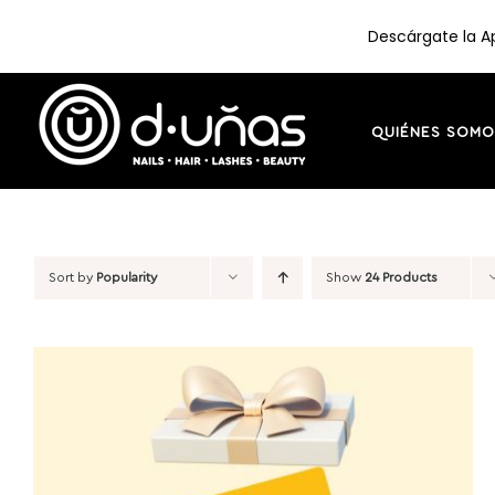
Descárgate la Ap
Skip
to
content
QUIÉNES SOMO
Sort by
Popularity
Show
24 Products