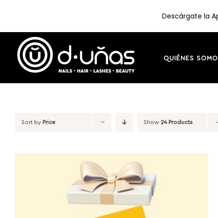
Descárgate la Ap
Skip
to
content
QUIÉNES SOMO
Sort by
Price
Show
24 Products