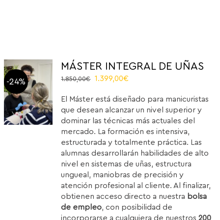
MÁSTER INTEGRAL DE UÑAS
Original
Current
1.399,00
€
1.850,00
€
-24%
price
price
El Máster está diseñado para manicuristas
was:
is:
que desean alcanzar un nivel superior y
1.850,00€.
1.399,00€.
dominar las técnicas más actuales del
mercado. La formación es intensiva,
estructurada y totalmente práctica. Las
alumnas desarrollarán habilidades de alto
nivel en sistemas de uñas, estructura
ungueal, maniobras de precisión y
atención profesional al cliente. Al finalizar,
obtienen acceso directo a nuestra
bolsa
de empleo
, con posibilidad de
incorporarse a cualquiera de nuestros
200