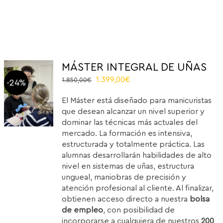
MÁSTER INTEGRAL DE UÑAS
Original
Current
1.399,00
€
1.850,00
€
-24%
price
price
El Máster está diseñado para manicuristas
was:
is:
que desean alcanzar un nivel superior y
1.850,00€.
1.399,00€.
dominar las técnicas más actuales del
mercado. La formación es intensiva,
estructurada y totalmente práctica. Las
alumnas desarrollarán habilidades de alto
nivel en sistemas de uñas, estructura
ungueal, maniobras de precisión y
atención profesional al cliente. Al finalizar,
obtienen acceso directo a nuestra
bolsa
de empleo
, con posibilidad de
incorporarse a cualquiera de nuestros
200