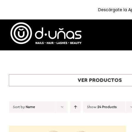
Descárgate la Ap
Skip
to
content
VER PRODUCTOS
Sort by
Name
Show
24 Products