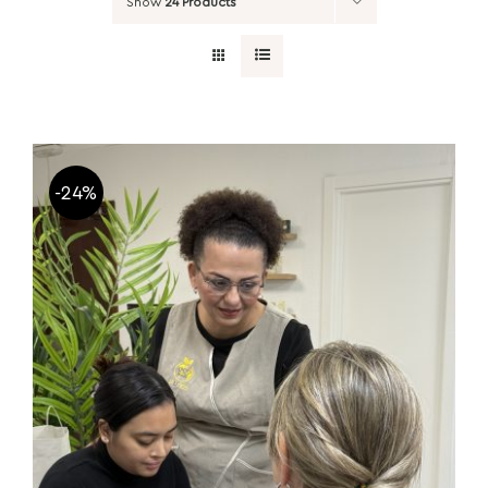
Show
24 Products
-24%