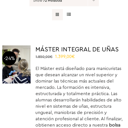
Show
72 Products
MÁSTER INTEGRAL DE UÑAS
Original
Current
1.399,00
€
1.850,00
€
-24%
price
price
El Máster está diseñado para manicuristas
was:
is:
que desean alcanzar un nivel superior y
1.850,00€.
1.399,00€.
dominar las técnicas más actuales del
mercado. La formación es intensiva,
estructurada y totalmente práctica. Las
alumnas desarrollarán habilidades de alto
nivel en sistemas de uñas, estructura
ungueal, maniobras de precisión y
atención profesional al cliente. Al finalizar,
obtienen acceso directo a nuestra
bolsa